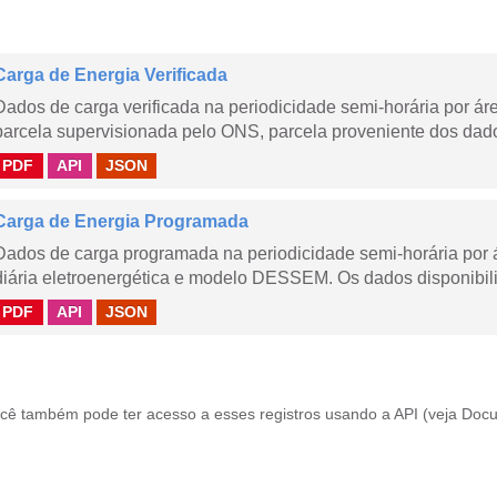
Carga de Energia Verificada
Dados de carga verificada na periodicidade semi-horária por á
parcela supervisionada pelo ONS, parcela proveniente dos dad
PDF
API
JSON
Carga de Energia Programada
Dados de carga programada na periodicidade semi-horária por 
diária eletroenergética e modelo DESSEM. Os dados disponibili
PDF
API
JSON
cê também pode ter acesso a esses registros usando a
API
(veja
Docu