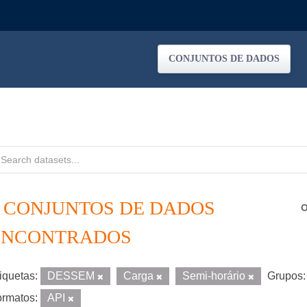
CONJUNTOS DE DADOS
2 CONJUNTOS DE DADOS
O
ENCONTRADOS
iquetas:
DESSEM
Carga
Semi-horário
Grupos:
rmatos:
API