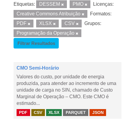
Etiquetas:
DESSEM
PMO
Licenças:
Creative Commons Atribuição
Formatos:
PDF
XLSX
CSV
Grupos:
Programação da Operação
Filtrar Resultados
CMO Semi-Horário
Valores do custo, por unidade de energia
produzida, para atender ao incremento de uma
unidade de carga no SIN, chamado de Custo
Marginal de Operação – CMO. Este CMO é
estimado...
PDF
CSV
XLSX
PARQUET
JSON