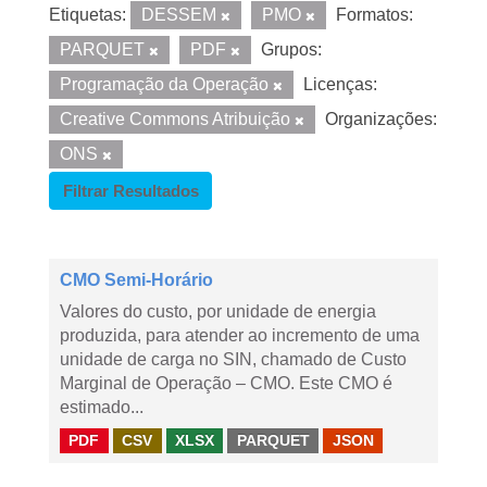
Etiquetas:
DESSEM
PMO
Formatos:
PARQUET
PDF
Grupos:
Programação da Operação
Licenças:
Creative Commons Atribuição
Organizações:
ONS
Filtrar Resultados
CMO Semi-Horário
Valores do custo, por unidade de energia
produzida, para atender ao incremento de uma
unidade de carga no SIN, chamado de Custo
Marginal de Operação – CMO. Este CMO é
estimado...
PDF
CSV
XLSX
PARQUET
JSON