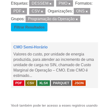
Etiquetas:
DESSEM
PMO
Formatos:
PDF
CSV
Organizações:
ONS
Grupos:
Programação da Operação
Filtrar Resultados
CMO Semi-Horário
Valores do custo, por unidade de energia
produzida, para atender ao incremento de uma
unidade de carga no SIN, chamado de Custo
Marginal de Operação – CMO. Este CMO é
estimado...
PDF
CSV
XLSX
PARQUET
JSON
Você também pode ter acesso a esses registros usando