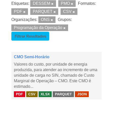
Etiquetas:
DESSEM
PMO
Formatos:
PDF
PARQUET
CSV
Organizações:
ONS
Grupos:
Programação da Operação
Filtrar Resultados
CMO Semi-Horário
Valores do custo, por unidade de energia
produzida, para atender ao incremento de uma
unidade de carga no SIN, chamado de Custo
Marginal de Operação – CMO. Este CMO é
estimado...
PDF
CSV
XLSX
PARQUET
JSON