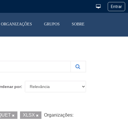
ORGANIZAÇÕES
GRUPOS
SOBRE
rdenar por
QUET
XLSX
Organizações: