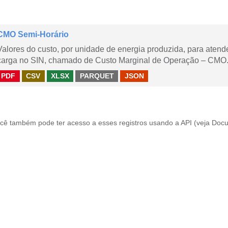
CMO Semi-Horário
Valores do custo, por unidade de energia produzida, para aten
carga no SIN, chamado de Custo Marginal de Operação – CMO.
PDF
CSV
XLSX
PARQUET
JSON
cê também pode ter acesso a esses registros usando a
API
(veja
Docu