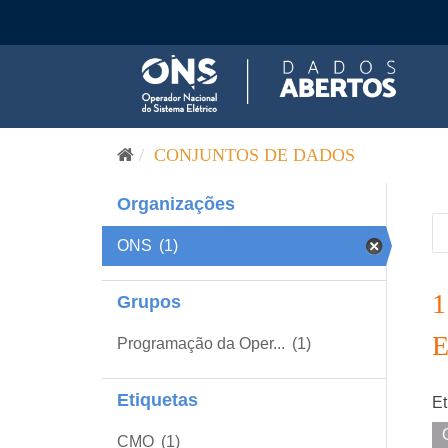
Pular para o conteúdo
CONJUNTOS DE DADOS
Organizações
ONS
(1)
Grupos
Programação da Oper...
(1)
Etiquetas
Et
CMO
(1)