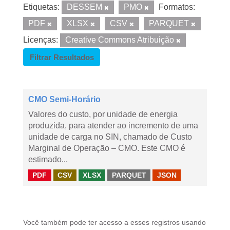
Etiquetas:
DESSEM
PMO
Formatos:
PDF
XLSX
CSV
PARQUET
Licenças:
Creative Commons Atribuição
Filtrar Resultados
CMO Semi-Horário
Valores do custo, por unidade de energia
produzida, para atender ao incremento de uma
unidade de carga no SIN, chamado de Custo
Marginal de Operação – CMO. Este CMO é
estimado...
PDF
CSV
XLSX
PARQUET
JSON
Você também pode ter acesso a esses registros usando