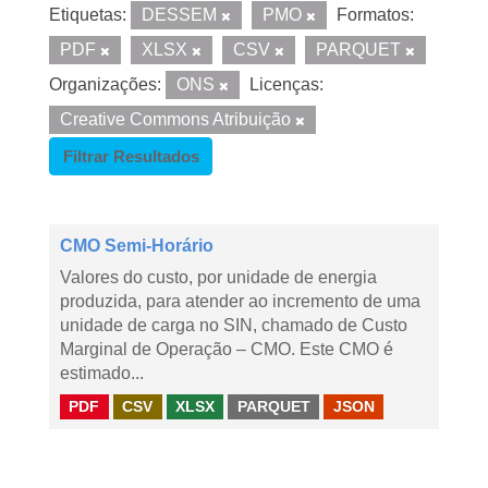
Etiquetas:
DESSEM
PMO
Formatos:
PDF
XLSX
CSV
PARQUET
Organizações:
ONS
Licenças:
Creative Commons Atribuição
Filtrar Resultados
CMO Semi-Horário
Valores do custo, por unidade de energia
produzida, para atender ao incremento de uma
unidade de carga no SIN, chamado de Custo
Marginal de Operação – CMO. Este CMO é
estimado...
PDF
CSV
XLSX
PARQUET
JSON