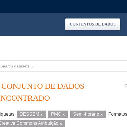
CONJUNTOS DE DADOS
1 CONJUNTO DE DADOS
O
ENCONTRADO
iquetas:
DESSEM
PMO
Semi-horário
Formatos
Creative Commons Atribuição