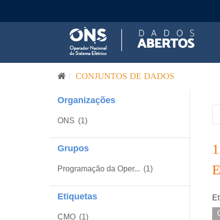
Pular para o conteúdo
CONJUNTOS DE DADOS
Organizações
ONS
(1)
Grupos
Programação da Oper...
(1)
Etiquetas
Et
CMO
(1)