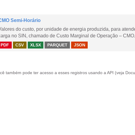
CMO Semi-Horário
Valores do custo, por unidade de energia produzida, para aten
carga no SIN, chamado de Custo Marginal de Operação – CMO.
PDF
CSV
XLSX
PARQUET
JSON
cê também pode ter acesso a esses registros usando a
API
(veja
Docu