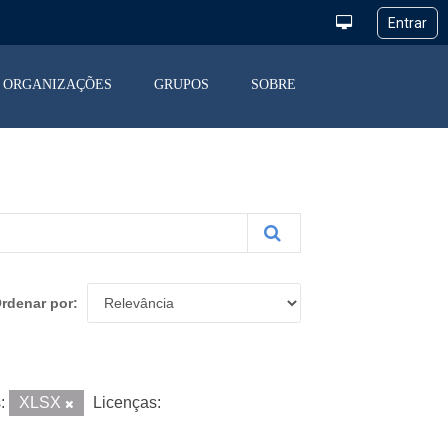
ORGANIZAÇÕES
GRUPOS
SOBRE
rdenar por
:
XLSX
Licenças: