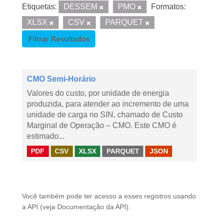
Etiquetas:
DESSEM
PMO
Formatos:
XLSX
CSV
PARQUET
Filtrar Resultados
CMO Semi-Horário
Valores do custo, por unidade de energia
produzida, para atender ao incremento de uma
unidade de carga no SIN, chamado de Custo
Marginal de Operação – CMO. Este CMO é
estimado...
PDF
CSV
XLSX
PARQUET
JSON
Você também pode ter acesso a esses registros usando
a
API
(veja
Documentação da API
).