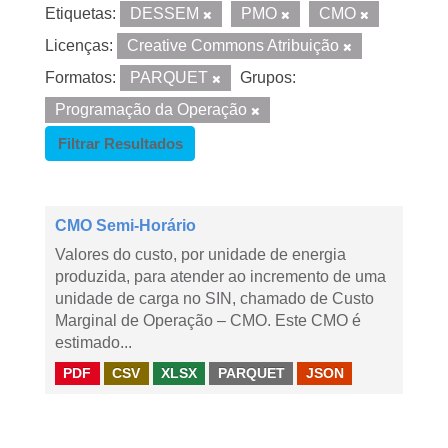
Etiquetas:
DESSEM
PMO
CMO
Licenças:
Creative Commons Atribuição
Formatos:
PARQUET
Grupos:
Programação da Operação
Filtrar Resultados
CMO Semi-Horário
Valores do custo, por unidade de energia
produzida, para atender ao incremento de uma
unidade de carga no SIN, chamado de Custo
Marginal de Operação – CMO. Este CMO é
estimado...
PDF
CSV
XLSX
PARQUET
JSON