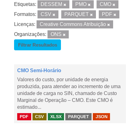
Etiquetas:
DESSEM
PMO
CMO
Formatos:
CSV
PARQUET
PDF
Licenças:
Creative Commons Atribuição
Organizações:
ONS
Filtrar Resultados
CMO Semi-Horário
Valores do custo, por unidade de energia
produzida, para atender ao incremento de uma
unidade de carga no SIN, chamado de Custo
Marginal de Operação – CMO. Este CMO é
estimado...
PDF
CSV
XLSX
PARQUET
JSON