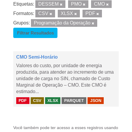
Etiquetas:
DESSEM
PMO
CMO
Formatos:
CSV
XLSX
PDF
Grupos:
Programação da Operação
Filtrar Resultados
CMO Semi-Horário
Valores do custo, por unidade de energia
produzida, para atender ao incremento de uma
unidade de carga no SIN, chamado de Custo
Marginal de Operação – CMO. Este CMO é
estimado...
PDF
CSV
XLSX
PARQUET
JSON
Você também pode ter acesso a esses registros usando