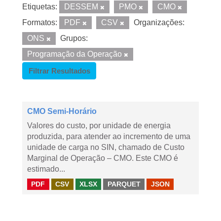
Etiquetas:
DESSEM
PMO
CMO
Formatos:
PDF
CSV
Organizações:
ONS
Grupos:
Programação da Operação
Filtrar Resultados
CMO Semi-Horário
Valores do custo, por unidade de energia
produzida, para atender ao incremento de uma
unidade de carga no SIN, chamado de Custo
Marginal de Operação – CMO. Este CMO é
estimado...
PDF
CSV
XLSX
PARQUET
JSON