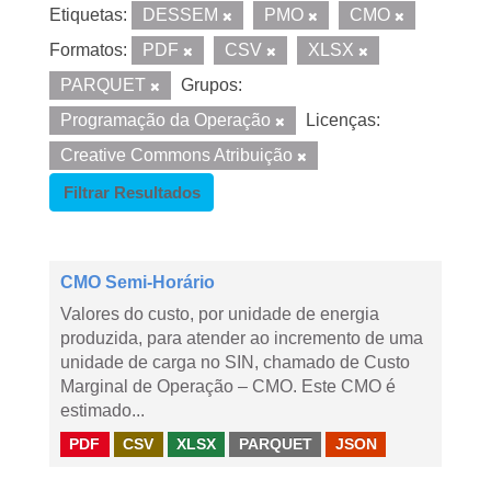
Etiquetas:
DESSEM
PMO
CMO
Formatos:
PDF
CSV
XLSX
PARQUET
Grupos:
Programação da Operação
Licenças:
Creative Commons Atribuição
Filtrar Resultados
CMO Semi-Horário
Valores do custo, por unidade de energia
produzida, para atender ao incremento de uma
unidade de carga no SIN, chamado de Custo
Marginal de Operação – CMO. Este CMO é
estimado...
PDF
CSV
XLSX
PARQUET
JSON