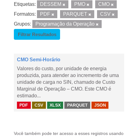
Etiquetas:
DESSEM
PMO
CMO
Formatos:
PDF
PARQUET
CSV
Grupos:
Programação da Operação
Filtrar Resultados
CMO Semi-Horário
Valores do custo, por unidade de energia
produzida, para atender ao incremento de uma
unidade de carga no SIN, chamado de Custo
Marginal de Operação – CMO. Este CMO é
estimado...
PDF
CSV
XLSX
PARQUET
JSON
Você também pode ter acesso a esses registros usando