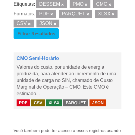
Etiquetas:
DESSEM
PMO
CMO
Formatos:
PDF
PARQUET
XLSX
CSV
JSON
Filtrar Resultados
CMO Semi-Horário
Valores do custo, por unidade de energia
produzida, para atender ao incremento de uma
unidade de carga no SIN, chamado de Custo
Marginal de Operação – CMO. Este CMO é
estimado...
PDF
CSV
XLSX
PARQUET
JSON
Você também pode ter acesso a esses registros usando