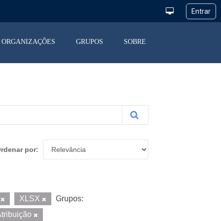
ORGANIZAÇÕES
GRUPOS
SOBRE
rdenar por
F
XLSX
Grupos:
tribuição