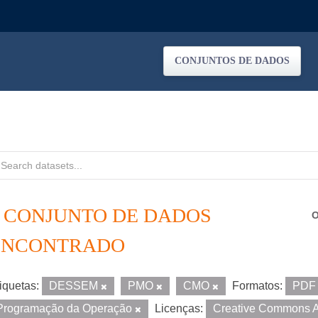
CONJUNTOS DE DADOS
1 CONJUNTO DE DADOS
O
ENCONTRADO
iquetas:
DESSEM
PMO
CMO
Formatos:
PD
Programação da Operação
Licenças:
Creative Commons A