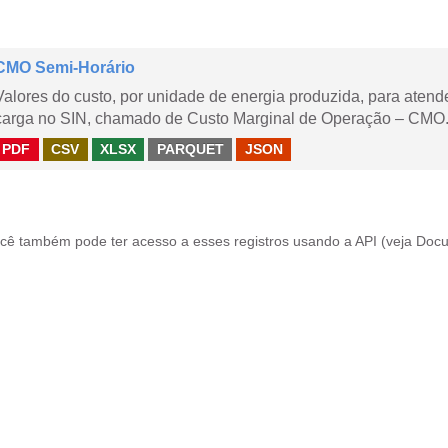
CMO Semi-Horário
Valores do custo, por unidade de energia produzida, para aten
carga no SIN, chamado de Custo Marginal de Operação – CMO.
PDF
CSV
XLSX
PARQUET
JSON
cê também pode ter acesso a esses registros usando a
API
(veja
Docu