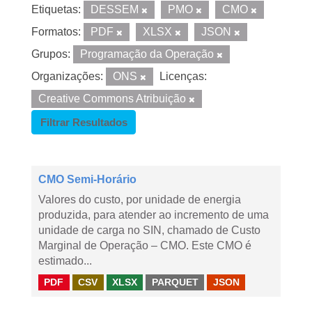
Etiquetas:
DESSEM
PMO
CMO
Formatos:
PDF
XLSX
JSON
Grupos:
Programação da Operação
Organizações:
ONS
Licenças:
Creative Commons Atribuição
Filtrar Resultados
CMO Semi-Horário
Valores do custo, por unidade de energia
produzida, para atender ao incremento de uma
unidade de carga no SIN, chamado de Custo
Marginal de Operação – CMO. Este CMO é
estimado...
PDF
CSV
XLSX
PARQUET
JSON