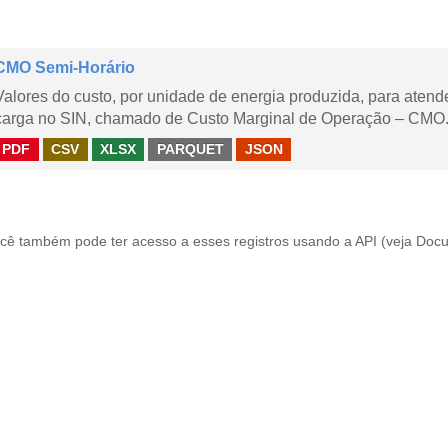
CMO Semi-Horário
Valores do custo, por unidade de energia produzida, para aten
carga no SIN, chamado de Custo Marginal de Operação – CMO.
PDF
CSV
XLSX
PARQUET
JSON
cê também pode ter acesso a esses registros usando a
API
(veja
Docu