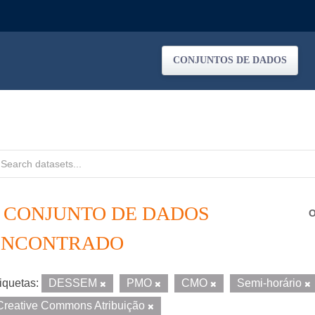
CONJUNTOS DE DADOS
1 CONJUNTO DE DADOS
O
ENCONTRADO
iquetas:
DESSEM
PMO
CMO
Semi-horário
Creative Commons Atribuição