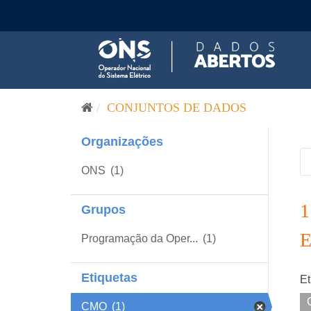
Pular para o conteúdo
CONJUNTOS DE DADOS
Organizações
ONS
(1)
Grupos
Programação da Oper...
(1)
Etiquetas
Et
CMO
(1)