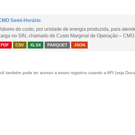
CMO Semi-Horário
Valores do custo, por unidade de energia produzida, para aten
carga no SIN, chamado de Custo Marginal de Operação – CMO.
PDF
CSV
XLSX
PARQUET
JSON
cê também pode ter acesso a esses registros usando a
API
(veja
Docu