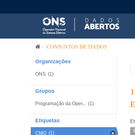
Pular para o conteúdo
CONJUNTOS DE DADOS
Organizações
ONS
(1)
Grupos
Programação da Oper...
(1)
Etiquetas
Et
CMO
(1)