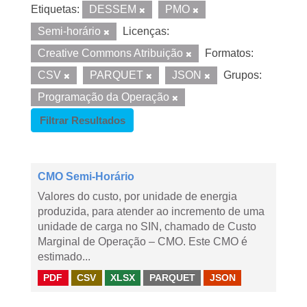
Etiquetas:
DESSEM
PMO
Semi-horário
Licenças:
Creative Commons Atribuição
Formatos:
CSV
PARQUET
JSON
Grupos:
Programação da Operação
Filtrar Resultados
CMO Semi-Horário
Valores do custo, por unidade de energia
produzida, para atender ao incremento de uma
unidade de carga no SIN, chamado de Custo
Marginal de Operação – CMO. Este CMO é
estimado...
PDF
CSV
XLSX
PARQUET
JSON