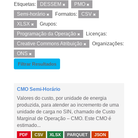
Etiquetas:
DESSEM
PMO
Semi-horário
Formatos:
CSV
XLSX
Grupos:
Programação da Operação
Licenças:
Creative Commons Atribuição
Organizações:
ONS
Filtrar Resultados
CMO Semi-Horário
Valores do custo, por unidade de energia
produzida, para atender ao incremento de uma
unidade de carga no SIN, chamado de Custo
Marginal de Operação – CMO. Este CMO é
estimado...
PDF
CSV
XLSX
PARQUET
JSON