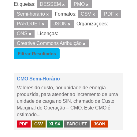
Etiquetas:
DESSEM
PMO
Semi-horário
Formatos:
CSV
PDF
PARQUET
JSON
Organizações:
ONS
Licenças:
Creative Commons Atribuição
Filtrar Resultados
CMO Semi-Horário
Valores do custo, por unidade de energia
produzida, para atender ao incremento de uma
unidade de carga no SIN, chamado de Custo
Marginal de Operação – CMO. Este CMO é
estimado...
PDF
CSV
XLSX
PARQUET
JSON