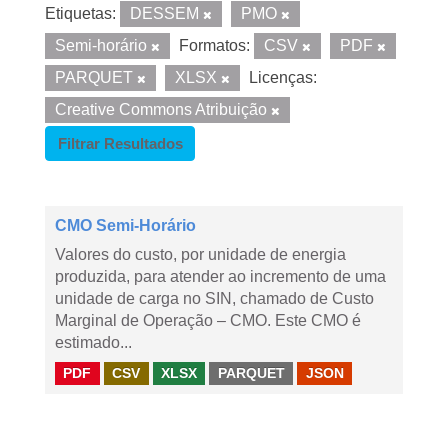
Etiquetas:
DESSEM
PMO
Semi-horário
Formatos:
CSV
PDF
PARQUET
XLSX
Licenças:
Creative Commons Atribuição
Filtrar Resultados
CMO Semi-Horário
Valores do custo, por unidade de energia
produzida, para atender ao incremento de uma
unidade de carga no SIN, chamado de Custo
Marginal de Operação – CMO. Este CMO é
estimado...
PDF
CSV
XLSX
PARQUET
JSON