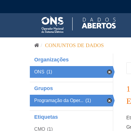
Pular para o conteúdo
CONJUNTOS DE DADOS
Organizações
ONS
(1)
Grupos
Programação da Oper...
(1)
Etiquetas
Et
Gr
CMO
(1)