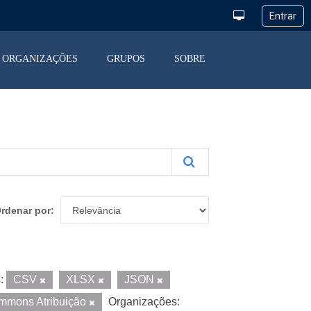
ORGANIZAÇÕES
GRUPOS
SOBRE
rdenar por
:
CSV
XLSX
JSON
mmons Atribuição
Organizações: