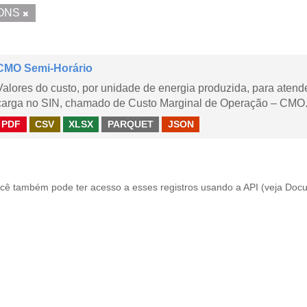
ONS
CMO Semi-Horário
Valores do custo, por unidade de energia produzida, para aten
carga no SIN, chamado de Custo Marginal de Operação – CMO.
PDF
CSV
XLSX
PARQUET
JSON
cê também pode ter acesso a esses registros usando a
API
(veja
Docu