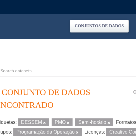
CONJUNTOS DE DADOS
1 CONJUNTO DE DADOS
O
ENCONTRADO
iquetas:
DESSEM
PMO
Semi-horário
Formatos
upos:
Programação da Operação
Licenças:
Creative Co