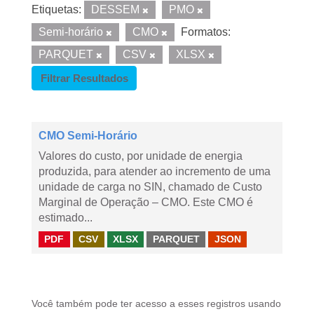
Etiquetas:
DESSEM
PMO
Semi-horário
CMO
Formatos:
PARQUET
CSV
XLSX
Filtrar Resultados
CMO Semi-Horário
Valores do custo, por unidade de energia
produzida, para atender ao incremento de uma
unidade de carga no SIN, chamado de Custo
Marginal de Operação – CMO. Este CMO é
estimado...
PDF
CSV
XLSX
PARQUET
JSON
Você também pode ter acesso a esses registros usando