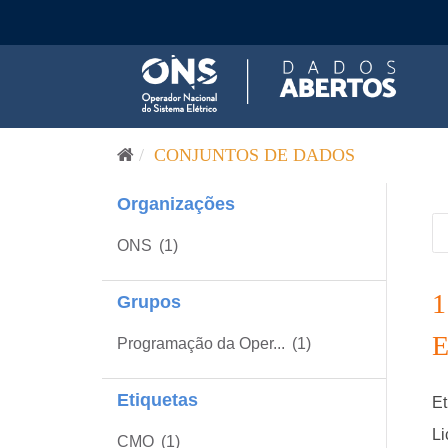
Pular para o conteúdo
CONJUNTOS DE DADOS
Organizações
ONS
(1)
Grupos
Programação da Oper...
(1)
Etiquetas
Et
Li
CMO
(1)