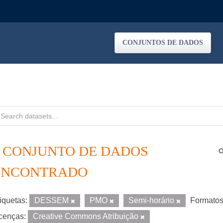
CONJUNTOS DE DADOS
1 CONJUNTO DE DADOS
O
ENCONTRADO
iquetas:
DESSEM
PMO
Semi-horário
Formatos
cenças:
Creative Commons Atribuição