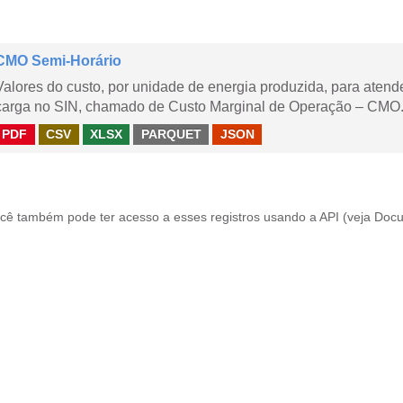
CMO Semi-Horário
Valores do custo, por unidade de energia produzida, para aten
carga no SIN, chamado de Custo Marginal de Operação – CMO.
PDF
CSV
XLSX
PARQUET
JSON
cê também pode ter acesso a esses registros usando a
API
(veja
Docu