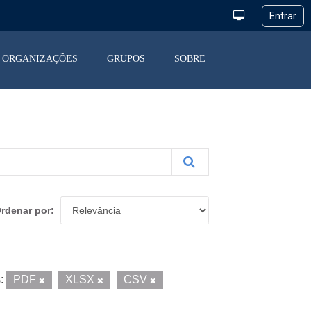
ORGANIZAÇÕES
GRUPOS
SOBRE
rdenar por
:
PDF
XLSX
CSV