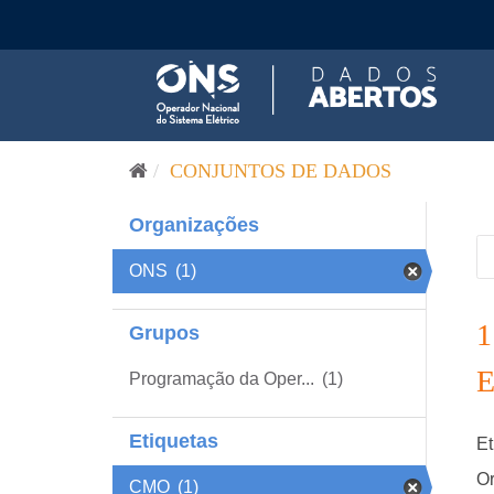
Pular para o conteúdo
CONJUNTOS DE DADOS
Organizações
ONS
(1)
Grupos
Programação da Oper...
(1)
Etiquetas
Et
Or
CMO
(1)