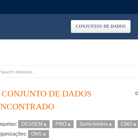
CONJUNTOS DE DADOS
1 CONJUNTO DE DADOS
O
ENCONTRADO
iquetas:
DESSEM
PMO
Semi-horário
CMO
ganizações:
ONS