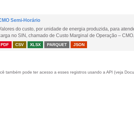
CMO Semi-Horário
Valores do custo, por unidade de energia produzida, para aten
carga no SIN, chamado de Custo Marginal de Operação – CMO.
PDF
CSV
XLSX
PARQUET
JSON
cê também pode ter acesso a esses registros usando a
API
(veja
Docu