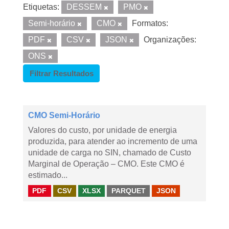
Etiquetas:
DESSEM
PMO
Semi-horário
CMO
Formatos:
PDF
CSV
JSON
Organizações:
ONS
Filtrar Resultados
CMO Semi-Horário
Valores do custo, por unidade de energia
produzida, para atender ao incremento de uma
unidade de carga no SIN, chamado de Custo
Marginal de Operação – CMO. Este CMO é
estimado...
PDF
CSV
XLSX
PARQUET
JSON