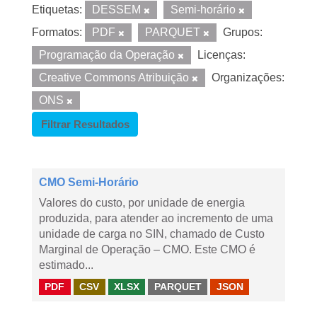
Etiquetas:
DESSEM
Semi-horário
Formatos:
PDF
PARQUET
Grupos:
Programação da Operação
Licenças:
Creative Commons Atribuição
Organizações:
ONS
Filtrar Resultados
CMO Semi-Horário
Valores do custo, por unidade de energia
produzida, para atender ao incremento de uma
unidade de carga no SIN, chamado de Custo
Marginal de Operação – CMO. Este CMO é
estimado...
PDF
CSV
XLSX
PARQUET
JSON