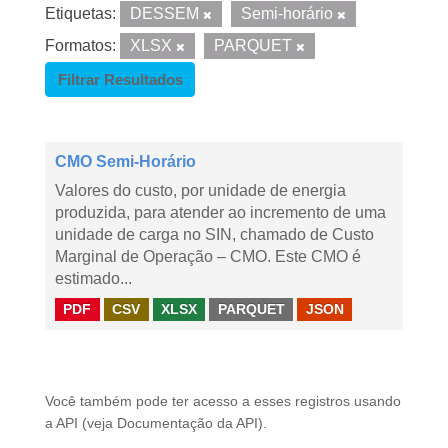
Etiquetas:
DESSEM
Semi-horário
Formatos:
XLSX
PARQUET
Filtrar Resultados
CMO Semi-Horário
Valores do custo, por unidade de energia
produzida, para atender ao incremento de uma
unidade de carga no SIN, chamado de Custo
Marginal de Operação – CMO. Este CMO é
estimado...
PDF
CSV
XLSX
PARQUET
JSON
Você também pode ter acesso a esses registros usando
a
API
(veja
Documentação da API
).