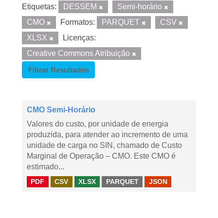
Etiquetas:
DESSEM
Semi-horário
CMO
Formatos:
PARQUET
CSV
XLSX
Licenças:
Creative Commons Atribuição
Filtrar Resultados
CMO Semi-Horário
Valores do custo, por unidade de energia
produzida, para atender ao incremento de uma
unidade de carga no SIN, chamado de Custo
Marginal de Operação – CMO. Este CMO é
estimado...
PDF
CSV
XLSX
PARQUET
JSON