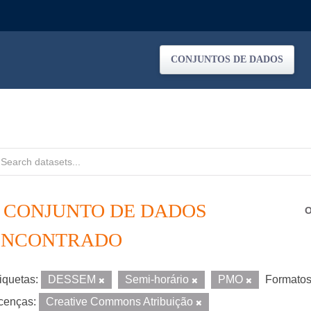
CONJUNTOS DE DADOS
1 CONJUNTO DE DADOS
O
ENCONTRADO
iquetas:
DESSEM
Semi-horário
PMO
Formatos
cenças:
Creative Commons Atribuição