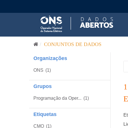
Pular para o conteúdo
CONJUNTOS DE DADOS
Organizações
ONS
(1)
Grupos
Programação da Oper...
(1)
Etiquetas
Et
Li
CMO
(1)