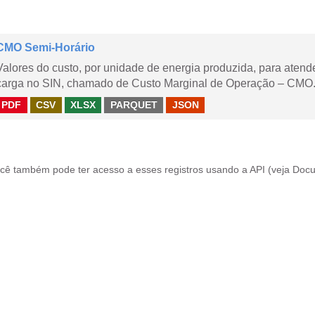
CMO Semi-Horário
Valores do custo, por unidade de energia produzida, para aten
carga no SIN, chamado de Custo Marginal de Operação – CMO.
PDF
CSV
XLSX
PARQUET
JSON
cê também pode ter acesso a esses registros usando a
API
(veja
Docu