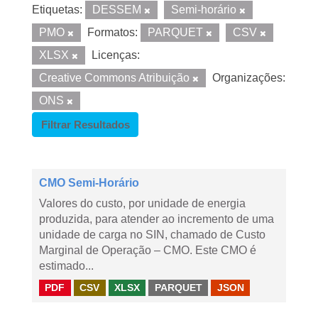
Etiquetas:
DESSEM
Semi-horário
PMO
Formatos:
PARQUET
CSV
XLSX
Licenças:
Creative Commons Atribuição
Organizações:
ONS
Filtrar Resultados
CMO Semi-Horário
Valores do custo, por unidade de energia
produzida, para atender ao incremento de uma
unidade de carga no SIN, chamado de Custo
Marginal de Operação – CMO. Este CMO é
estimado...
PDF
CSV
XLSX
PARQUET
JSON