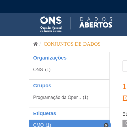
Pular para o conteúdo
CONJUNTOS DE DADOS
Organizações
ONS
(1)
Grupos
Programação da Oper...
(1)
Etiquetas
Et
CMO
(1)