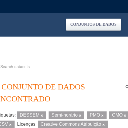
CONJUNTOS DE DADOS
1 CONJUNTO DE DADOS
O
ENCONTRADO
iquetas:
DESSEM
Semi-horário
PMO
CMO
CSV
Licenças:
Creative Commons Atribuição