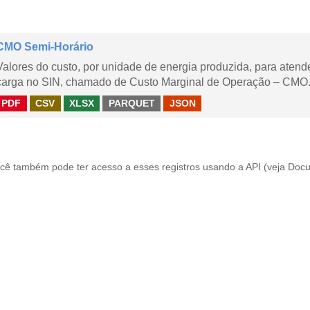
CMO Semi-Horário
Valores do custo, por unidade de energia produzida, para aten
carga no SIN, chamado de Custo Marginal de Operação – CMO.
PDF
CSV
XLSX
PARQUET
JSON
cê também pode ter acesso a esses registros usando a
API
(veja
Docu