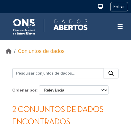
Ir para o conteúdo principal
Conjuntos de dados
Ordenar por
2 CONJUNTOS DE DADOS
ENCONTRADOS