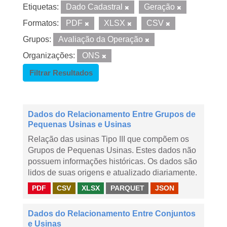
Etiquetas:
Dado Cadastral
Geração
Formatos:
PDF
XLSX
CSV
Grupos:
Avaliação da Operação
Organizações:
ONS
Filtrar Resultados
Dados do Relacionamento Entre Grupos de
Pequenas Usinas e Usinas
Relação das usinas Tipo III que compõem os
Grupos de Pequenas Usinas. Estes dados não
possuem informações históricas. Os dados são
lidos de suas origens e atualizado diariamente.
PDF
CSV
XLSX
PARQUET
JSON
Dados do Relacionamento Entre Conjuntos
e Usinas