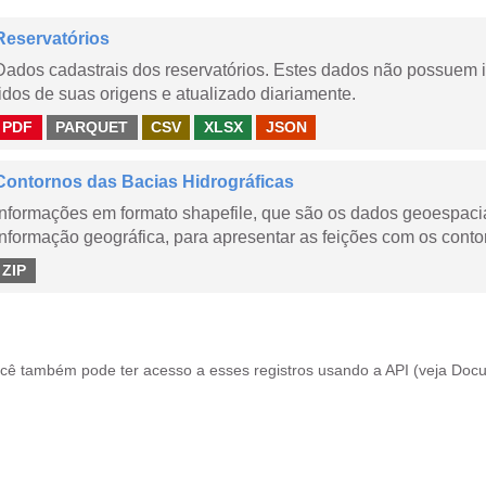
Reservatórios
Dados cadastrais dos reservatórios. Estes dados não possuem 
lidos de suas origens e atualizado diariamente.
PDF
PARQUET
CSV
XLSX
JSON
Contornos das Bacias Hidrográficas
Informações em formato shapefile, que são os dados geoespacia
informação geográfica, para apresentar as feições com os contor
ZIP
cê também pode ter acesso a esses registros usando a
API
(veja
Docu