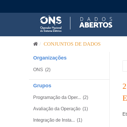
Pular para o conteúdo
CONJUNTOS DE DADOS
Organizações
ONS
(2)
Grupos
Programação da Oper...
(2)
Avaliação da Operação
(1)
Et
Integração de Insta...
(1)