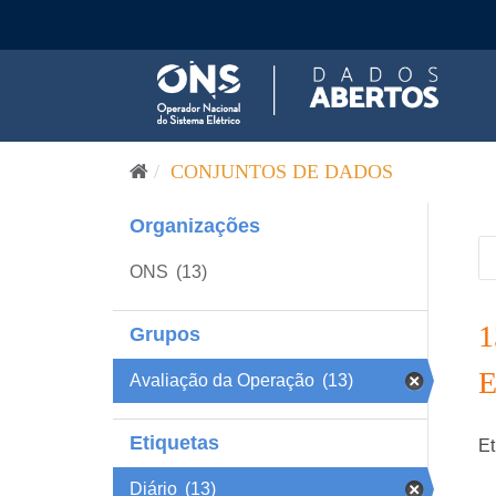
Pular para o conteúdo
CONJUNTOS DE DADOS
Organizações
ONS
(13)
Grupos
Avaliação da Operação
(13)
Etiquetas
Et
Diário
(13)