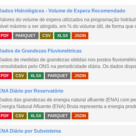
Dados Hidrológicos - Volume de Espera Recomendado
Valores do volume de espera utilizados na programação hidrául
nível máximo a ser atingido, em % do volume útil, de forma que o
PDF
PARQUET
CSV
XLSX
JSON
Dados de Grandezas Fluviométricas
Dados de medidas de grandezas obtidas nos postos fluviométric
consolidados pelo ONS na periodicidade diária. Os dados dispon
PDF
CSV
XLSX
PARQUET
JSON
ENA Diário por Reservatório
Dados das grandezas de energia natural afluente (ENA) com peri
Energia Natural Afluente (ENA) Bruta representa a energia produ
PDF
CSV
XLSX
PARQUET
JSON
ENA Diário por Subsistema