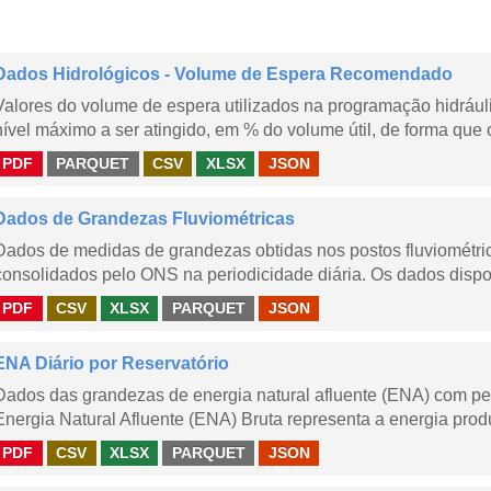
Dados Hidrológicos - Volume de Espera Recomendado
Valores do volume de espera utilizados na programação hidrául
nível máximo a ser atingido, em % do volume útil, de forma que o
PDF
PARQUET
CSV
XLSX
JSON
Dados de Grandezas Fluviométricas
Dados de medidas de grandezas obtidas nos postos fluviométric
consolidados pelo ONS na periodicidade diária. Os dados dispon
PDF
CSV
XLSX
PARQUET
JSON
ENA Diário por Reservatório
Dados das grandezas de energia natural afluente (ENA) com peri
Energia Natural Afluente (ENA) Bruta representa a energia produ
PDF
CSV
XLSX
PARQUET
JSON