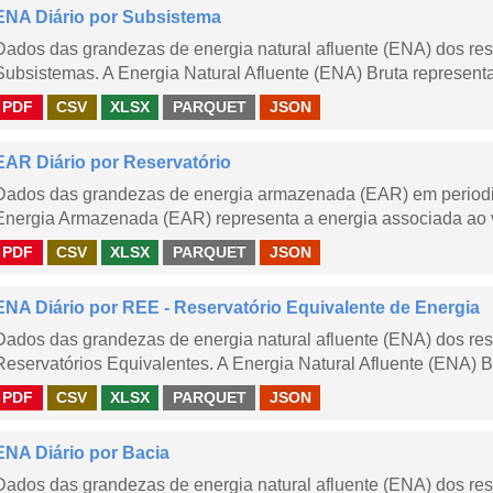
ENA Diário por Subsistema
Dados das grandezas de energia natural afluente (ENA) dos rese
Subsistemas. A Energia Natural Afluente (ENA) Bruta representa 
PDF
CSV
XLSX
PARQUET
JSON
EAR Diário por Reservatório
Dados das grandezas de energia armazenada (EAR) em periodici
Energia Armazenada (EAR) representa a energia associada ao v
PDF
CSV
XLSX
PARQUET
JSON
ENA Diário por REE - Reservatório Equivalente de Energia
Dados das grandezas de energia natural afluente (ENA) dos rese
Reservatórios Equivalentes. A Energia Natural Afluente (ENA) Br
PDF
CSV
XLSX
PARQUET
JSON
ENA Diário por Bacia
Dados das grandezas de energia natural afluente (ENA) dos rese