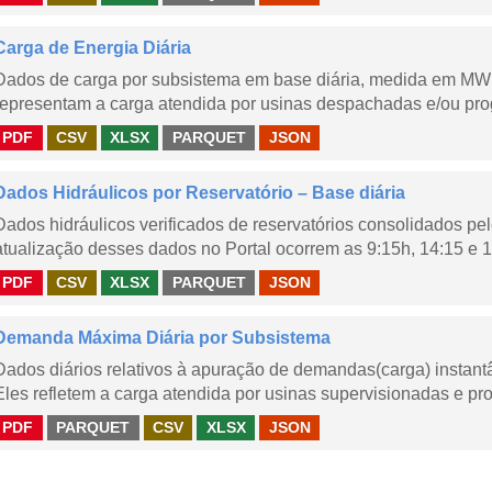
Carga de Energia Diária
Dados de carga por subsistema em base diária, medida em MWm
representam a carga atendida por usinas despachadas e/ou pr
PDF
CSV
XLSX
PARQUET
JSON
Dados Hidráulicos por Reservatório – Base diária
Dados hidráulicos verificados de reservatórios consolidados pe
atualização desses dados no Portal ocorrem as 9:15h, 14:15 e 1
PDF
CSV
XLSX
PARQUET
JSON
Demanda Máxima Diária por Subsistema
Dados diários relativos à apuração de demandas(carga) instant
Eles refletem a carga atendida por usinas supervisionadas e pr
PDF
PARQUET
CSV
XLSX
JSON