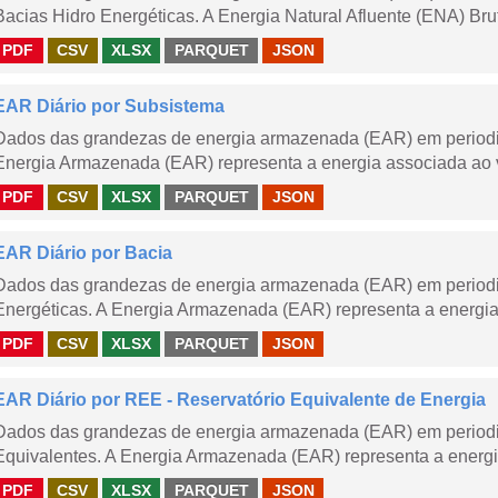
Bacias Hidro Energéticas. A Energia Natural Afluente (ENA) Brut
PDF
CSV
XLSX
PARQUET
JSON
EAR Diário por Subsistema
Dados das grandezas de energia armazenada (EAR) em periodic
Energia Armazenada (EAR) representa a energia associada ao v
PDF
CSV
XLSX
PARQUET
JSON
EAR Diário por Bacia
Dados das grandezas de energia armazenada (EAR) em periodic
Energéticas. A Energia Armazenada (EAR) representa a energia
PDF
CSV
XLSX
PARQUET
JSON
EAR Diário por REE - Reservatório Equivalente de Energia
Dados das grandezas de energia armazenada (EAR) em periodic
Equivalentes. A Energia Armazenada (EAR) representa a energi
PDF
CSV
XLSX
PARQUET
JSON