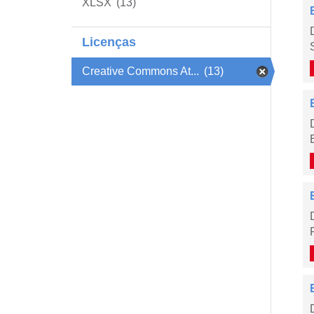
XLSX
(13)
Licenças
Creative Commons At...
(13)