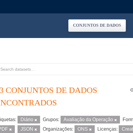
CONJUNTOS DE DADOS
13 CONJUNTOS DE DADOS
O
ENCONTRADOS
iquetas:
Diário
Grupos:
Avaliação da Operação
Form
PDF
JSON
Organizações:
ONS
Licenças:
Crea