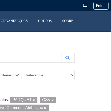
ORGANIZAÇÕES
GRUPOS
SOBRE
rdenar por
atos:
PARQUET
CSV
tive Commons Atribuição