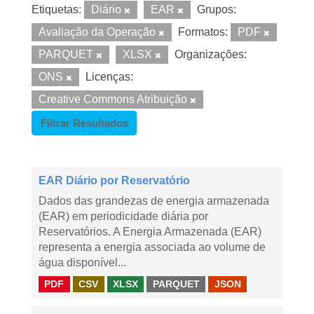
Etiquetas:
Diário
EAR
Grupos:
Avaliação da Operação
Formatos:
PDF
PARQUET
XLSX
Organizações:
ONS
Licenças:
Creative Commons Atribuição
Filtrar Resultados
EAR Diário por Reservatório
Dados das grandezas de energia armazenada
(EAR) em periodicidade diária por
Reservatórios. A Energia Armazenada (EAR)
representa a energia associada ao volume de
água disponível...
PDF
CSV
XLSX
PARQUET
JSON