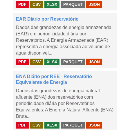
PDF
CSV
XLSX
PARQUET
JSON
EAR Diário por Reservatório
Dados das grandezas de energia armazenada
(EAR) em periodicidade diária por
Reservatórios. A Energia Armazenada (EAR)
representa a energia associada ao volume de
água disponível...
PDF
CSV
XLSX
PARQUET
JSON
ENA Diário por REE - Reservatório
Equivalente de Energia
Dados das grandezas de energia natural
afluente (ENA) dos reservatórios com
periodicidade diária por Reservatórios
Equivalentes. A Energia Natural Afluente (ENA)
Bruta...
PDF
CSV
XLSX
PARQUET
JSON