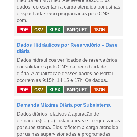
medida em MWmed. Até fevereiro/2021, os
dados representam a carga atendida por usinas
despachadas e/ou programadas pelo ONS,
com...
PDF
CSV
XLSX
PARQUET
JSON
Dados Hidráulicos por Reservatório – Base
diária
Dados hidráulicos verificados de reservatórios
consolidados pelo ONS na periodicidade
diária. A atualização desses dados no Portal
ocorrem as 9:15h, 14:15 e 17h. Os dados...
PDF
CSV
XLSX
PARQUET
JSON
Demanda Máxima Diária por Subsistema
Dados diários relativos à apuração de
demandas(carga) instantâneas e integralizadas
por subsistema. Eles refletem a carga atendida
por usinas supervisionadas e programadas