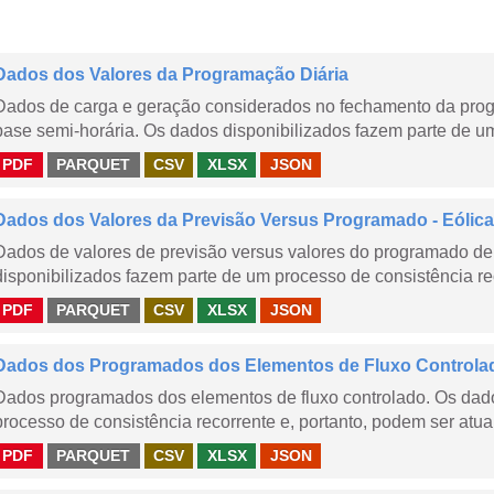
Dados dos Valores da Programação Diária
Dados de carga e geração considerados no fechamento da prog
base semi-horária. Os dados disponibilizados fazem parte de um
PDF
PARQUET
CSV
XLSX
JSON
Dados dos Valores da Previsão Versus Programado - Eólica
Dados de valores de previsão versus valores do programado de 
disponibilizados fazem parte de um processo de consistência rec
PDF
PARQUET
CSV
XLSX
JSON
Dados dos Programados dos Elementos de Fluxo Controla
Dados programados dos elementos de fluxo controlado. Os dado
processo de consistência recorrente e, portanto, podem ser atua
PDF
PARQUET
CSV
XLSX
JSON