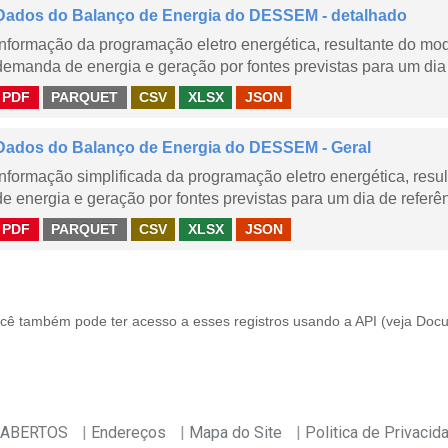
Dados do Balanço de Energia do DESSEM - detalhado
Informação da programação eletro energética, resultante do m
demanda de energia e geração por fontes previstas para um dia 
PDF
PARQUET
CSV
XLSX
JSON
Dados do Balanço de Energia do DESSEM - Geral
Informação simplificada da programação eletro energética, r
de energia e geração por fontes previstas para um dia de referên
PDF
PARQUET
CSV
XLSX
JSON
cê também pode ter acesso a esses registros usando a
API
(veja
Docu
 ABERTOS
Endereços
Mapa do Site
Politica de Privacid