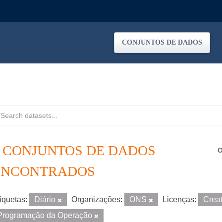
CONJUNTOS DE DADOS
5 CONJUNTOS DE DADOS
O
ENCONTRADOS
iquetas:
Diário
Organizações:
ONS
Licenças:
Crea
Programação da Operação