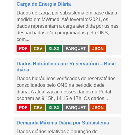
Carga de Energia Diária
Dados de carga por subsistema em base diária,
medida em MWmed. Até fevereiro/2021, os
dados representam a carga atendida por usinas
despachadas e/ou programadas pelo ONS,
com...
PDF
CSV
XLSX
PARQUET
JSON
Dados Hidráulicos por Reservatório – Base
diária
Dados hidráulicos verificados de reservatórios
consolidados pelo ONS na periodicidade
diária. A atualização desses dados no Portal
ocorrem as 9:15h, 14:15 e 17h. Os dados...
PDF
CSV
XLSX
PARQUET
JSON
Demanda Máxima Diária por Subsistema
Dados diários relativos à apuração de