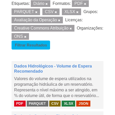
Etiquetas:
Diário
Formatos:
PDF
PARQUET
CSV
XLSX
Grupos:
Avaliação da Operação
Licenças:
Creative Commons Atribuição
Organizações:
ONS
Filtrar Resultados
Dados Hidrológicos - Volume de Espera
Recomendado
Valores do volume de espera utilizados na
programação hidráulica de um reservatório.
Representa o nível máximo a ser atingido, em
% do volume útil, de forma que o reservatório...
PDF
PARQUET
CSV
XLSX
JSON