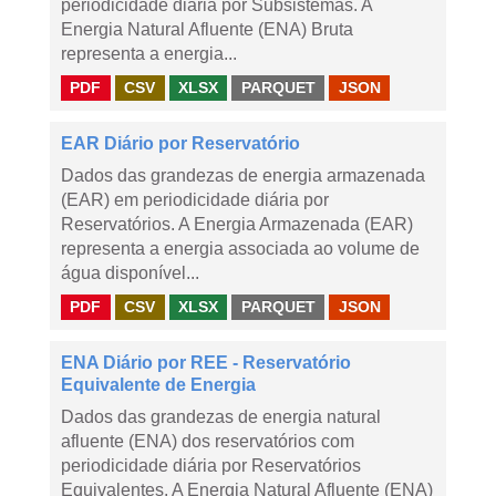
periodicidade diária por Subsistemas. A
Energia Natural Afluente (ENA) Bruta
representa a energia...
PDF
CSV
XLSX
PARQUET
JSON
EAR Diário por Reservatório
Dados das grandezas de energia armazenada
(EAR) em periodicidade diária por
Reservatórios. A Energia Armazenada (EAR)
representa a energia associada ao volume de
água disponível...
PDF
CSV
XLSX
PARQUET
JSON
ENA Diário por REE - Reservatório
Equivalente de Energia
Dados das grandezas de energia natural
afluente (ENA) dos reservatórios com
periodicidade diária por Reservatórios
Equivalentes. A Energia Natural Afluente (ENA)