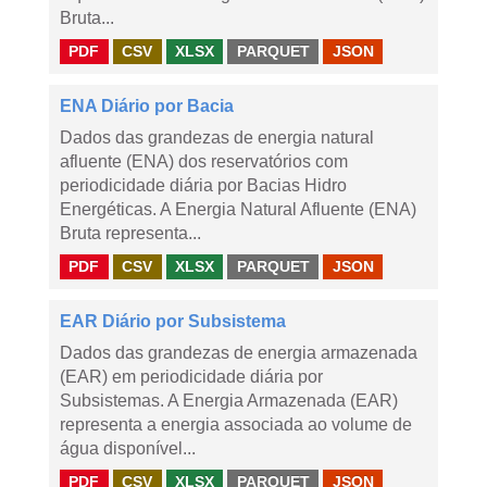
Bruta...
PDF
CSV
XLSX
PARQUET
JSON
ENA Diário por Bacia
Dados das grandezas de energia natural
afluente (ENA) dos reservatórios com
periodicidade diária por Bacias Hidro
Energéticas. A Energia Natural Afluente (ENA)
Bruta representa...
PDF
CSV
XLSX
PARQUET
JSON
EAR Diário por Subsistema
Dados das grandezas de energia armazenada
(EAR) em periodicidade diária por
Subsistemas. A Energia Armazenada (EAR)
representa a energia associada ao volume de
água disponível...
PDF
CSV
XLSX
PARQUET
JSON