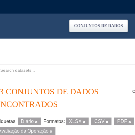
CONJUNTOS DE DADOS
13 CONJUNTOS DE DADOS
O
ENCONTRADOS
iquetas:
Diário
Formatos:
XLSX
CSV
PDF
Avaliação da Operação