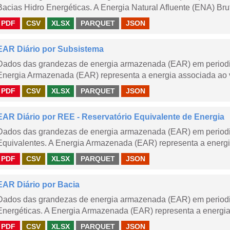
Bacias Hidro Energéticas. A Energia Natural Afluente (ENA) Brut
PDF
CSV
XLSX
PARQUET
JSON
EAR Diário por Subsistema
Dados das grandezas de energia armazenada (EAR) em periodic
Energia Armazenada (EAR) representa a energia associada ao v
PDF
CSV
XLSX
PARQUET
JSON
EAR Diário por REE - Reservatório Equivalente de Energia
Dados das grandezas de energia armazenada (EAR) em periodic
Equivalentes. A Energia Armazenada (EAR) representa a energi
PDF
CSV
XLSX
PARQUET
JSON
EAR Diário por Bacia
Dados das grandezas de energia armazenada (EAR) em periodic
Energéticas. A Energia Armazenada (EAR) representa a energia
PDF
CSV
XLSX
PARQUET
JSON