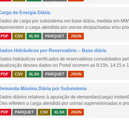
Carga de Energia Diária
Dados de carga por subsistema em base diária, medida em MWm
representam a carga atendida por usinas despachadas e/ou pr
PDF
CSV
XLSX
PARQUET
JSON
Dados Hidráulicos por Reservatório – Base diária
Dados hidráulicos verificados de reservatórios consolidados pe
atualização desses dados no Portal ocorrem as 9:15h, 14:15 e 1
PDF
CSV
XLSX
PARQUET
JSON
Demanda Máxima Diária por Subsistema
Dados diários relativos à apuração de demandas(carga) instant
Eles refletem a carga atendida por usinas supervisionadas e pr
PDF
PARQUET
CSV
XLSX
JSON