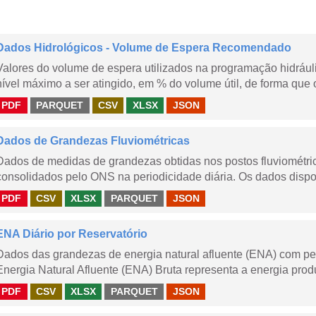
Dados Hidrológicos - Volume de Espera Recomendado
Valores do volume de espera utilizados na programação hidrául
nível máximo a ser atingido, em % do volume útil, de forma que o
PDF
PARQUET
CSV
XLSX
JSON
Dados de Grandezas Fluviométricas
Dados de medidas de grandezas obtidas nos postos fluviométric
consolidados pelo ONS na periodicidade diária. Os dados dispon
PDF
CSV
XLSX
PARQUET
JSON
ENA Diário por Reservatório
Dados das grandezas de energia natural afluente (ENA) com peri
Energia Natural Afluente (ENA) Bruta representa a energia produ
PDF
CSV
XLSX
PARQUET
JSON