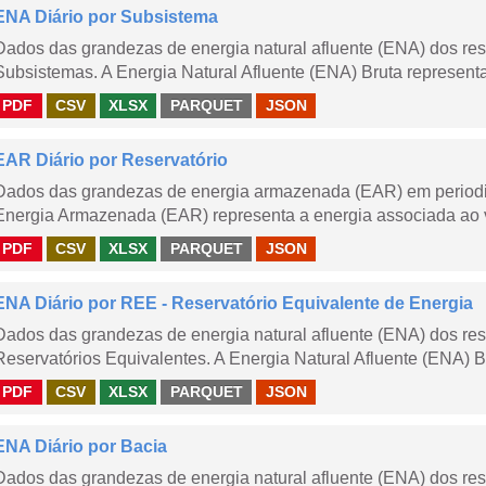
ENA Diário por Subsistema
Dados das grandezas de energia natural afluente (ENA) dos rese
Subsistemas. A Energia Natural Afluente (ENA) Bruta representa 
PDF
CSV
XLSX
PARQUET
JSON
EAR Diário por Reservatório
Dados das grandezas de energia armazenada (EAR) em periodici
Energia Armazenada (EAR) representa a energia associada ao v
PDF
CSV
XLSX
PARQUET
JSON
ENA Diário por REE - Reservatório Equivalente de Energia
Dados das grandezas de energia natural afluente (ENA) dos rese
Reservatórios Equivalentes. A Energia Natural Afluente (ENA) Br
PDF
CSV
XLSX
PARQUET
JSON
ENA Diário por Bacia
Dados das grandezas de energia natural afluente (ENA) dos rese