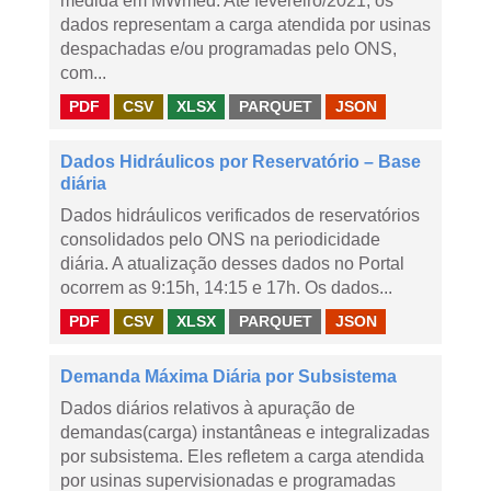
medida em MWmed. Até fevereiro/2021, os
dados representam a carga atendida por usinas
despachadas e/ou programadas pelo ONS,
com...
PDF
CSV
XLSX
PARQUET
JSON
Dados Hidráulicos por Reservatório – Base
diária
Dados hidráulicos verificados de reservatórios
consolidados pelo ONS na periodicidade
diária. A atualização desses dados no Portal
ocorrem as 9:15h, 14:15 e 17h. Os dados...
PDF
CSV
XLSX
PARQUET
JSON
Demanda Máxima Diária por Subsistema
Dados diários relativos à apuração de
demandas(carga) instantâneas e integralizadas
por subsistema. Eles refletem a carga atendida
por usinas supervisionadas e programadas