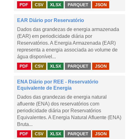
PDF
CSV
XLSX
PARQUET
JSON
EAR Diário por Reservatório
Dados das grandezas de energia armazenada
(EAR) em periodicidade diária por
Reservatórios. A Energia Armazenada (EAR)
representa a energia associada ao volume de
água disponível...
PDF
CSV
XLSX
PARQUET
JSON
ENA Diário por REE - Reservatório
Equivalente de Energia
Dados das grandezas de energia natural
afluente (ENA) dos reservatórios com
periodicidade diária por Reservatórios
Equivalentes. A Energia Natural Afluente (ENA)
Bruta...
PDF
CSV
XLSX
PARQUET
JSON