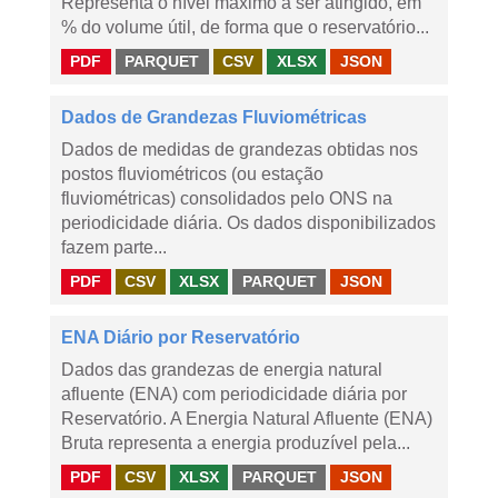
Representa o nível máximo a ser atingido, em
% do volume útil, de forma que o reservatório...
PDF
PARQUET
CSV
XLSX
JSON
Dados de Grandezas Fluviométricas
Dados de medidas de grandezas obtidas nos
postos fluviométricos (ou estação
fluviométricas) consolidados pelo ONS na
periodicidade diária. Os dados disponibilizados
fazem parte...
PDF
CSV
XLSX
PARQUET
JSON
ENA Diário por Reservatório
Dados das grandezas de energia natural
afluente (ENA) com periodicidade diária por
Reservatório. A Energia Natural Afluente (ENA)
Bruta representa a energia produzível pela...
PDF
CSV
XLSX
PARQUET
JSON