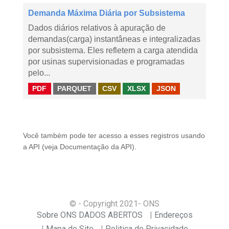
Demanda Máxima Diária por Subsistema
Dados diários relativos à apuração de
demandas(carga) instantâneas e integralizadas
por subsistema. Eles refletem a carga atendida
por usinas supervisionadas e programadas
pelo...
PDF
PARQUET
CSV
XLSX
JSON
Você também pode ter acesso a esses registros usando
a
API
(veja
Documentação da API
).
© - Copyright
2021
- ONS
Sobre ONS DADOS ABERTOS
Endereços
Mapa do Site
Politica de Privacidade