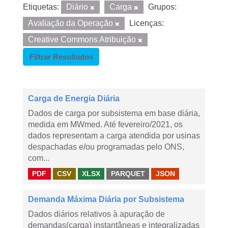
Etiquetas:
Diário
Carga
Grupos:
Avaliação da Operação
Licenças:
Creative Commons Atribuição
Filtrar Resultados
Carga de Energia Diária
Dados de carga por subsistema em base diária,
medida em MWmed. Até fevereiro/2021, os
dados representam a carga atendida por usinas
despachadas e/ou programadas pelo ONS,
com...
PDF
CSV
XLSX
PARQUET
JSON
Demanda Máxima Diária por Subsistema
Dados diários relativos à apuração de
demandas(carga) instantâneas e integralizadas