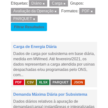
Etiquetas:
Diário
Carga
Grupos:
Avaliação da Operação
Formatos:
PDF
PARQUET
Filtrar Resultados
Carga de Energia Diária
Dados de carga por subsistema em base diária,
medida em MWmed. Até fevereiro/2021, os
dados representam a carga atendida por usinas
despachadas e/ou programadas pelo ONS,
com...
PDF
CSV
XLSX
PARQUET
JSON
Demanda Máxima Diária por Subsistema
Dados diários relativos à apuração de
demandas(carga) instantâneas e integralizadas